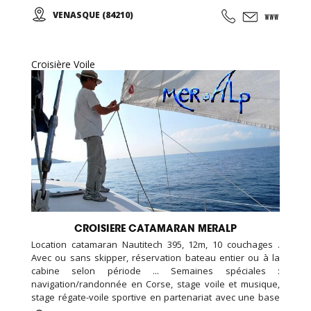
tout terrain TROTR X , Fêter un anniversaire à la ferme, ...
VENASQUE (84210)
Croisière Voile
CROISIERE CATAMARAN MERALP
Location catamaran Nautitech 395, 12m, 10 couchages .
Avec ou sans skipper, réservation bateau entier ou à la
cabine selon période ... Semaines spéciales :
navigation/randonnée en Corse, stage voile et musique,
stage régate-voile sportive en partenariat avec une base
de voile... Croisières et sorties sur mesure pour les