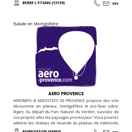
BERRE L'ETANG (13130)
groupes, familles, ados, congrès.
Balade en Montgolfière
AERO PROVENCE
AERONEFS & AEROSTATS DE PROVENCE propose des vols
découverte en planeur, montgolfière et eco-flyer (ultra-
léger). Au départ du Parc Naturel du Verdon, survolez de
vos propres ailes les paysages provençaux ! Vous pourrez
admirer les champs de lavande du plateau de Valensole,
le lac Sainte-Croix ou les gorges du Verdon tout en
PUIMOISSON (04410)