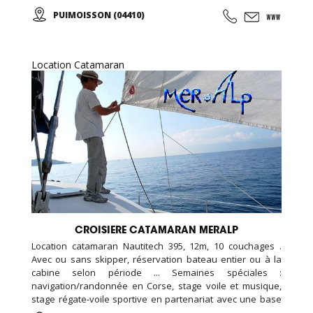
le lac Sainte-Croix ou les gorges du Verdon tout en
PUIMOISSON (04410)
apercevant les Alpes se dessiner à l’horizon… A tout âge,
vivez une expérience unique ou offrez un baptême à vos
proches !
Location Catamaran
CROISIERE CATAMARAN MERALP
Location catamaran Nautitech 395, 12m, 10 couchages .
Avec ou sans skipper, réservation bateau entier ou à la
cabine selon période ... Semaines spéciales :
navigation/randonnée en Corse, stage voile et musique,
stage régate-voile sportive en partenariat avec une base
de voile... Croisières et sorties sur mesure pour les