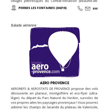
villages pittoresques du Comtat-Venaissin (Beaume-de-
Venise, Le-Barroux, Bédoin, Crillon-le-Brave…), sur les
PERNES LES FONTAINES (84210)
Monts-de-Vaucluse (Blauvac, Méthamis, Gordes, L’Isle sur
la Sorgue, Roussillon…).
Balade aérienne
AERO PROVENCE
AERONEFS & AEROSTATS DE PROVENCE propose des vols
découverte en planeur, montgolfière et eco-flyer (ultra-
léger). Au départ du Parc Naturel du Verdon, survolez de
vos propres ailes les paysages provençaux ! Vous pourrez
admirer les champs de lavande du plateau de Valensole,