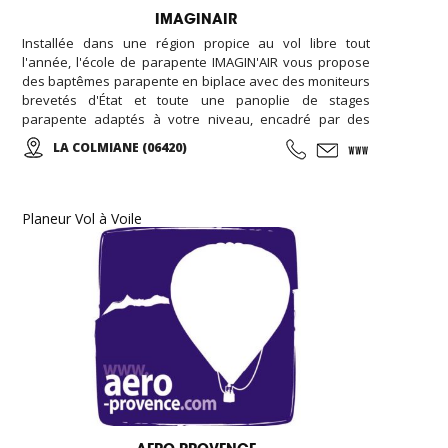
IMAGINAIR
Installée dans une région propice au vol libre tout
l'année, l'école de parapente IMAGIN'AIR vous propose
des baptêmes parapente en biplace avec des moniteurs
brevetés d'État et toute une panoplie de stages
parapente adaptés à votre niveau, encadré par des
moniteurs diplômés et à votre écoute. De la Colmiane à
LA COLMIANE (06420)
Roquebrune Cap Martin, en passant par l'Italie, une
multitude de sites afin de pouvoir vous garantir un
maximum de plaisir tout au long de votre séjour...
Planeur Vol à Voile