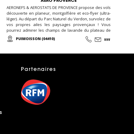
AERO PROVENCE
AERONEFS & AEROSTATS DE PROVENCE propose des vols
découverte en planeur, montgolfière et eco-flyer (ultra-
léger). Au départ du Parc Naturel du Verdon, survolez de
vos propres ailes les paysages provençaux ! Vous
pourrez admirer les champs de lavande du plateau de
Valensole, le lac Sainte-Croix ou les gorges du Verdon
PUIMOISSON (04410)
tout en apercevant les Alpes se dessiner à l’horizon… A
tout âge, vivez une expérience unique ou offrez un
baptême à vos proches !
Partenaires
s