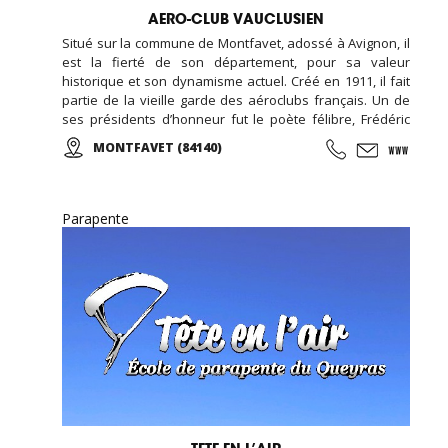
AERO-CLUB VAUCLUSIEN
Situé sur la commune de Montfavet, adossé à Avignon, il
est la fierté de son département, pour sa valeur
historique et son dynamisme actuel. Créé en 1911, il fait
partie de la vieille garde des aéroclubs français. Un de
ses présidents d’honneur fut le poète félibre, Frédéric
Mistral. L'Aéro-Club Vauclusien totalise 4 000 heures de
MONTFAVET (84140)
vol par an, dont la moitié en école. La flotte comprend 3
CESSNA 152, 1 CESSNA 172, 2 CESSNA 182, 1 PIPER PA 28, 1
PIPER J3, 1 ULM
Parapente