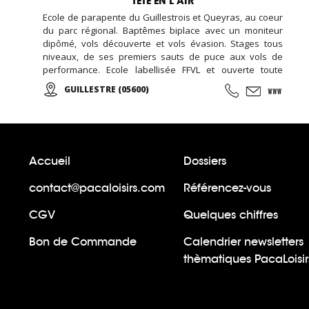
TETE EN L’AIR
Ecole de parapente du Guillestrois et Queyras, au coeur
du parc régional. Baptêmes biplace avec un moniteur
dipômé, vols découverte et vols évasion. Stages tous
niveaux, de ses premiers sauts de puce aux vols de
performance. Ecole labellisée FFVL et ouverte toute
l'année.
GUILLESTRE (05600)
Accueil
Dossiers
contact@pacaloisirs.com
Référencez-vous
CGV
Quelques chiffres
Bon de Commande
Calendrier newsletters
thèmatiques PacaLoisir