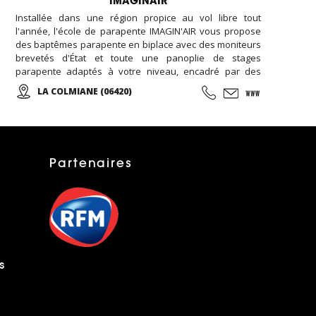
IMAGINAIR
Installée dans une région propice au vol libre tout
l'année, l'école de parapente IMAGIN'AIR vous propose
des baptêmes parapente en biplace avec des moniteurs
brevetés d'État et toute une panoplie de stages
parapente adaptés à votre niveau, encadré par des
moniteurs diplômés et à votre écoute. De la Colmiane à
LA COLMIANE (06420)
Roquebrune Cap Martin, en passant par l'Italie, une
multitude de sites afin de pouvoir vous garantir un
maximum de plaisir tout au long de votre séjour...
Partenaires
s