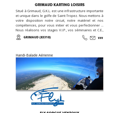
GRIMAUD KARTING LOISIRS
Situé à Grimaud, G.K.L. est une infrastructure importante
et unique dans le golfe de Saint-Tropez. Nous mettons à
votre disposition notre circuit, notre matériel et nos
compétences, pour vous initier et vous perfectionner ...
Nous réalisons vos stages V.I.P., vos séminaires et C.E.,
vos formules week-end... Encadré par notre équipe de
GRIMAUD (83310)
passionnés vous participerez aux courses d'endurance,
challenge, grand prix ...
Handi-Balade Aérienne