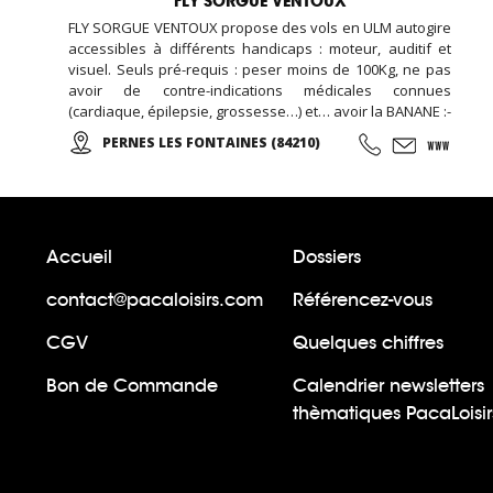
FLY SORGUE VENTOUX
FLY SORGUE VENTOUX propose des vols en ULM autogire
accessibles à différents handicaps : moteur, auditif et
visuel. Seuls pré-requis : peser moins de 100Kg, ne pas
avoir de contre-indications médicales connues
(cardiaque, épilepsie, grossesse…) et… avoir la BANANE :-
D Sensations assurées : liberté, légèreté, air,
PERNES LES FONTAINES (84210)
panoramas… ! Plusieurs circuits et vidéo souvenir
possibles ; pour plus de renseignements, contactez-nous
!
Accueil
Dossiers
contact@pacaloisirs.com
Référencez-vous
CGV
Quelques chiffres
Bon de Commande
Calendrier newsletters
thèmatiques PacaLoisir