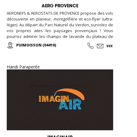
AERO PROVENCE
AERONEFS & AEROSTATS DE PROVENCE propose des vols
découverte en planeur, montgolfière et eco-flyer (ultra-
léger). Au départ du Parc Naturel du Verdon, survolez de
vos propres ailes les paysages provençaux ! Vous
pourrez admirer les champs de lavande du plateau de
Valensole, le lac Sainte-Croix ou les gorges du Verdon
PUIMOISSON (04410)
tout en apercevant les Alpes se dessiner à l’horizon… A
tout âge, vivez une expérience unique ou offrez un
baptême à vos proches !
Handi Parapente