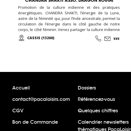
CHANDRA SHAKTI ASSO. DRAGON ROUGE
Promotion de la culture indienne et des pratiques
énergétiques. CHANDRA SHAKTI, l’énergie de la Lune,
astre de la féminité qui, pour l’Inde ancestrale, permet la
circulation de l’énergie dans le côté gauche de notre
corps, le côté féminin. Venez partager la culture indienne
mais aussi toutes les pratiques énergétiques,
CASSIS (13260)
notamment taoïstes dans leur forme la plus
traditionnelle possible.
Accueil
Dossiers
contact@pacaloisirs.com
Référencez-vous
CGV
Quelques chiffres
Bon de Commande
Calendrier newsletters
thèmatiques PacaLoisir