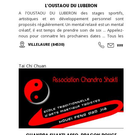
L’OUSTAOU DU LUBERON
A l'OUSTAOU DU LUBERON des stages sportifs,
artistiques et en développement personnel sont
proposés régulièrement. Un mental relaxé est un mental
créatif, il est temps de prendre soin de soi ... Appelez-
nous pour connaitre les prochaines dates ... Tous les
stages sont organisés dans un cadre naturel et
VILLELAURE (84530)
authentique au cœur du Luberon ... Un havre de paix en
Provence ...
Taï Chï Chuan