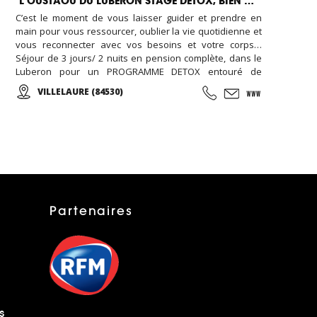
L’OUSTAOU DU LUBERON STAGE DETOX, BIEN ÊTRE
C’est le moment de vous laisser guider et prendre en
main pour vous ressourcer, oublier la vie quotidienne et
vous reconnecter avec vos besoins et votre corps…
Séjour de 3 jours/ 2 nuits en pension complète, dans le
Luberon pour un PROGRAMME DETOX entouré de
professionnels de la santé au naturel et de coachs
VILLELAURE (84530)
physique et mental (naturopathes, sophrologues, prof
de yoga et pilates, atelier culinaire…) Une idée week end
entre copines ça vous tente ?
Partenaires
s