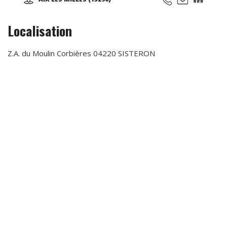
anniversaires, soirées événementielles, séminaires
d'entreprises...
Localisation
Z.A. du Moulin Corbières 04220 SISTERON