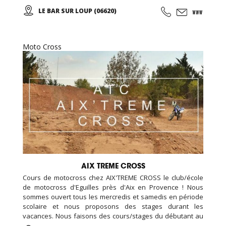
de sécurité européenne, assistance mécanique, et un
LE BAR SUR LOUP (06620)
restaurant sur place, nous avons également une piste de
kart réservée aux enfants (minimum 1 m 30).
Moto Cross
AIX TREME CROSS
Cours de motocross chez AIX'TREME CROSS le club/école
de motocross d'Eguilles près d'Aix en Provence ! Nous
sommes ouvert tous les mercredis et samedis en période
scolaire et nous proposons des stages durant les
vacances. Nous faisons des cours/stages du débutant au
confirmé. Nous accueillons aussi bien des enfants, des