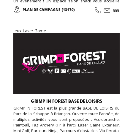
un événement ! Un espace salon snack vous accueille
également avec des boissons, confiseries, desserts,
PLAN DE CAMPAGNE (13170)
crêpes, tapas et cocktails ... Tous les vendredis de 18h00 à
20h00 SOIREES ADOS (12-17ans) Nouveauté : LASERGAME à
partir de 4 ans !
Jeux Laser Game
GRIMP IN FOREST BASE DE LOISIRS
GRIMP IN FOREST est la plus grande BASE DE LOISIRS du
Parc de la Schappe à Briançon. Ouverte toute l'année, de
multiples activités vous sont proposées : Accrobranche,
Paintball, Tag Archery (Tir à l'arc), Laser Game Exterieur,
Mini Golf, Parcours Ninja, Parcours d'obstacles, Via ferrata,