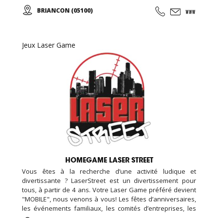
chasse aux trésors (chasse aux indices), Biathlon... De
BRIANCON (05100)
l'aventure, des émotions, des moments forts à partager en
famille, entres amis, en groupe, pour tous vos événements
(séminaire d'entreprise, team building, anniversaire,
soirée nocturne privative, EVG, EVJF...).
Jeux Laser Game
HOMEGAME LASER STREET
Vous êtes à la recherche d’une activité ludique et
divertissante ? LaserStreet est un divertissement pour
tous, à partir de 4 ans. Votre Laser Game préféré devient
"MOBILE", nous venons à vous! Les fêtes d’anniversaires,
les événements familiaux, les comités d’entreprises, les
manifestations sportives,... Contactez-nous !