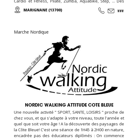
Cardio et Fitness, Pilate, Zumba, Aquabike, Step, ... Des
Stages Sportifs pendant les vacances, des Garderies
MARIGNANE (13700)
Sportives qui suivent les rythmes scolaires,... Des
anniversaires avec des thèmes originaux (aquatiques,
animation fitness,...)
Marche Nordique
NORDIC WALKING ATTITUDE COTE BLEUE
Une nouvelle activité " SPORT, SANTE, LOISIRS " proche de
chez vous, et qui s'adapte à votre niveau, toute l'année et
quel que soit votre âge ! A la découverte des paysages de
la Côte Bleue! C'est une séance de 1H45 à 2H00 en nature,
encadrée pas des éducateurs diplômés : On commence