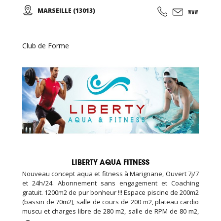
par un échauffement musculaire et articulaire, puis place à
MARSEILLE (13013)
la marche et sa technique en alternant des phases plus
actives et des périodes de récupération ...
Club de Forme
LIBERTY AQUA FITNESS
Nouveau concept aqua et fitness à Marignane, Ouvert 7j/7
et 24h/24. Abonnement sans engagement et Coaching
gratuit. 1200m2 de pur bonheur !!! Espace piscine de 200m2
(bassin de 70m2), salle de cours de 200 m2, plateau cardio
muscu et charges libre de 280 m2, salle de RPM de 80 m2,
salle de cross training de 120m2, espace garderie enfant