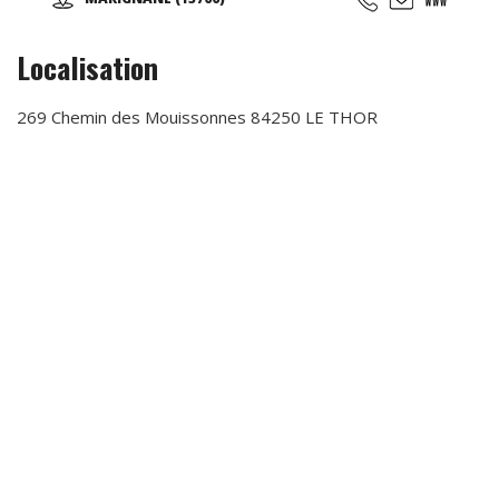
Sportives qui suivent les rythmes scolaires,... Des
anniversaires avec des thèmes originaux (aquatiques,
animation fitness,...)
Localisation
269 Chemin des Mouissonnes 84250 LE THOR