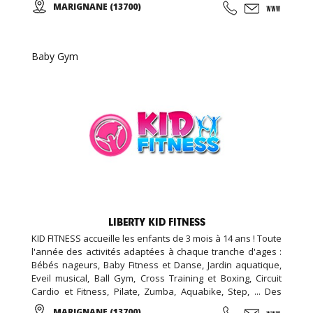
MARIGNANE (13700)
de 100m2, espace bar et détente avec billard et babyfoot
de 100m2, espace bien être de 20m2 (massage, épilation,
LPG …), espace vestiaire avec cabines et douches
individuelle de 100m2, ...
Baby Gym
LIBERTY KID FITNESS
KID FITNESS accueille les enfants de 3 mois à 14 ans ! Toute
l'année des activités adaptées à chaque tranche d'ages :
Bébés nageurs, Baby Fitness et Danse, Jardin aquatique,
Eveil musical, Ball Gym, Cross Training et Boxing, Circuit
Cardio et Fitness, Pilate, Zumba, Aquabike, Step, ... Des
Stages Sportifs pendant les vacances, des Garderies
MARIGNANE (13700)