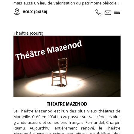
mais aussi un lieu de valorisation du patrimoine oléicole ...
Venez visiter la boutique en ligne de l'Ecomusée l'Olivier et
VOLX (04130)
retrouvez vos huiles préférées...
Théâtre (cours)
THEATRE MAZENOD
Le Théâtre Mazenod est l'un des plus vieux théâtres de
Marseille. Créé en 1934 il a vu passer sur sa scène les plus
grands acteurs et comédiens français. Fernandel, Charpin
Raimu. Aujourd'hui entièrement rénové, le Théâtre
Mazenod ouvre sa scène aux pièces de théâtre, des