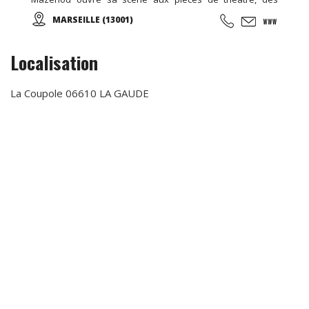
Opérettes, Spectacles de Variétés, de danses, des
MARSEILLE (13001)
conférences, ... et peut être privatisé. Des cours de théâtre
sont donnés tous les mardis ...
Localisation
La Coupole 06610 LA GAUDE