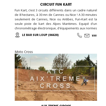
CIRCUIT FUN KART
Fun Kart, c’est 3 circuits différents dans un cadre naturel
de 8 hectares, à 30 mn de Cannes ou Nice ! A 30 minutes
seulement de Cannes, Nice ou Antibes, Fun-Kart est la
seule piste de kart des Alpes Maritimes. Equipé d'un
chronométrage électronique, d'équipements aux normes
de sécurité européenne, assistance mécanique, et un
LE BAR SUR LOUP (06620)
restaurant sur place, nous avons également une piste
de kart réservée aux enfants (minimum 1 m 30).
Moto Cross