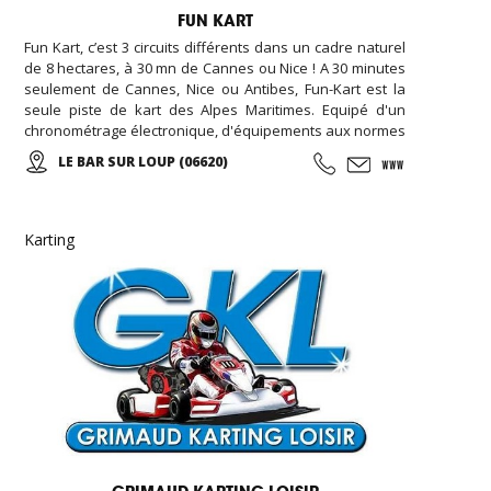
FUN KART
Fun Kart, c’est 3 circuits différents dans un cadre naturel
de 8 hectares, à 30 mn de Cannes ou Nice ! A 30 minutes
seulement de Cannes, Nice ou Antibes, Fun-Kart est la
seule piste de kart des Alpes Maritimes. Equipé d'un
chronométrage électronique, d'équipements aux normes
de sécurité européenne, assistance mécanique, et un
LE BAR SUR LOUP (06620)
restaurant sur place, nous avons également une piste
de kart réservée aux enfants (minimum 1 m 30).
Karting