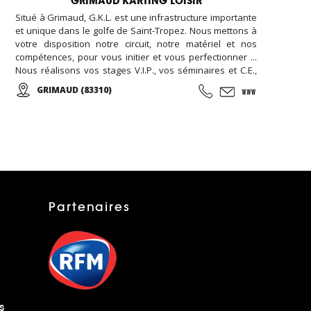
GRIMAUD KARTING LOISIR
Situé à Grimaud, G.K.L. est une infrastructure importante
et unique dans le golfe de Saint-Tropez. Nous mettons à
votre disposition notre circuit, notre matériel et nos
compétences, pour vous initier et vous perfectionner ...
Nous réalisons vos stages V.I.P., vos séminaires et C.E.,
vos formules week-end... Encadré par notre équipe de
GRIMAUD (83310)
passionnés vous participerez aux courses d'endurance,
challenge, grand prix ...
Partenaires
s