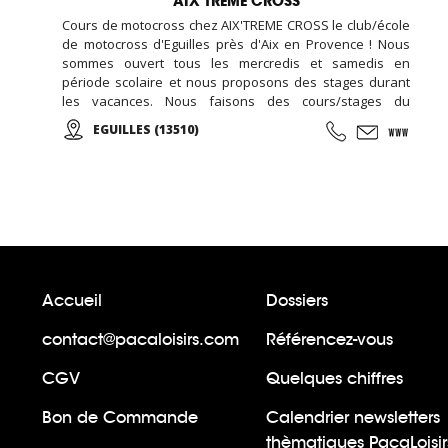
AIX TREME CROSS
Cours de motocross chez AIX'TREME CROSS le club/école
de motocross d'Eguilles près d'Aix en Provence ! Nous
sommes ouvert tous les mercredis et samedis en
période scolaire et nous proposons des stages durant
les vacances. Nous faisons des cours/stages du
débutant au confirmé. Nous accueillons aussi bien des
EGUILLES (13510)
enfants, des adultes et des groupes. Contactez-nous !
Accueil
Dossiers
contact@pacaloisirs.com
Référencez-vous
CGV
Quelques chiffres
Bon de Commande
Calendrier newsletters
thèmatiques PacaLoisir