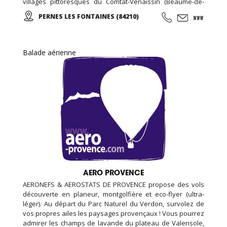
villages pittoresques du Comtat-Venaissin (Beaume-de-
Venise, Le-Barroux, Bédoin, Crillon-le-Brave…), sur les
PERNES LES FONTAINES (84210)
Monts-de-Vaucluse (Blauvac, Méthamis, Gordes, L’Isle sur
la Sorgue, Roussillon…).
Balade aérienne
AERO PROVENCE
AERONEFS & AEROSTATS DE PROVENCE propose des vols
découverte en planeur, montgolfière et eco-flyer (ultra-
léger). Au départ du Parc Naturel du Verdon, survolez de
vos propres ailes les paysages provençaux ! Vous pourrez
admirer les champs de lavande du plateau de Valensole,