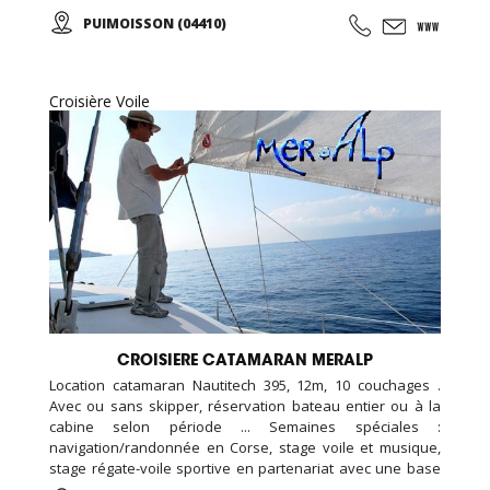
le lac Sainte-Croix ou les gorges du Verdon tout en
PUIMOISSON (04410)
apercevant les Alpes se dessiner à l’horizon… A tout âge,
vivez une expérience unique ou offrez un baptême à vos
proches !
Croisière Voile
CROISIERE CATAMARAN MERALP
Location catamaran Nautitech 395, 12m, 10 couchages .
Avec ou sans skipper, réservation bateau entier ou à la
cabine selon période ... Semaines spéciales :
navigation/randonnée en Corse, stage voile et musique,
stage régate-voile sportive en partenariat avec une base
de voile... Croisières et sorties sur mesure pour les