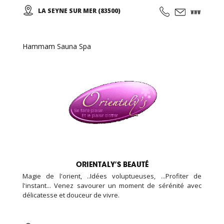
des mouvements doux et unis entre eux, le thai cuc quyen
LA SEYNE SUR MER (83500)
(taichi) peut s’exécuter de bien des manières différentes,
avec ou sans armes.
Hammam Sauna Spa
ORIENTALY’S BEAUTÉ
Magie de l'orient, ..Idées voluptueuses, ...Profiter de
l'instant... Venez savourer un moment de sérénité avec
délicatesse et douceur de vivre.