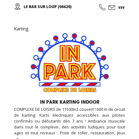
de sécurité européenne, assistance mécanique, et un
LE BAR SUR LOUP (06620)
restaurant sur place, nous avons également une piste de
kart réservée aux enfants (minimum 1 m 30).
Karting
IN PARK KARTING INDOOR
COMPLEXE DE LOISIRS de 11500m2 couvert ! 600 m de circuit
de karting: Karts électriques accessibles aux pilotes
confirmés ou débutants dés 7 ans ! Ambiance musicale
dans tout le complexe, des activités ludiques pour tout
ages et tout niveaux : Piste de roller, restauration, jeux
vidéo et simulateurs, laser game, salle de loisirs enfant,