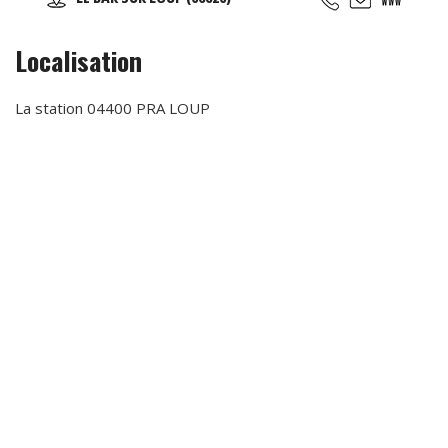
restaurant sur place, nous avons également une piste de
kart réservée aux enfants (minimum 1 m 30).
Localisation
La station 04400 PRA LOUP