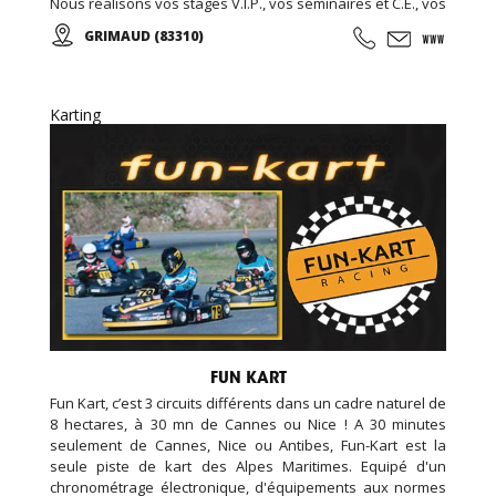
Nous réalisons vos stages V.I.P., vos séminaires et C.E., vos
formules week-end... Encadré par notre équipe de
GRIMAUD (83310)
passionnés vous participerez aux courses d'endurance,
challenge, grand prix ...
Karting
FUN KART
Fun Kart, c’est 3 circuits différents dans un cadre naturel de
8 hectares, à 30 mn de Cannes ou Nice ! A 30 minutes
seulement de Cannes, Nice ou Antibes, Fun-Kart est la
seule piste de kart des Alpes Maritimes. Equipé d'un
chronométrage électronique, d'équipements aux normes