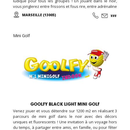
ludique pour tous les groupes ! En jouant dans le noir,
vous jonglerez entre frissons et fous rire, entre adrénaline
et esprit d’équipe. De bons moments garantis en somme !
MARSEILLE (13005)
Spacieux et convivial, notre espace d’accueil vous permet
de privatiser la salle, de quoi accueillir de grands groupes
de 4 à 30 personnes pour vos évènements.
Mini Golf
GOOLFY BLACK LIGHT MINI GOLF
Venez jouer et vous détendre sur 1200 m2 en réalisant 3
parcours de mini golf dans le noir avec des décors
uniques et fluorescents ! Une invitation à un voyage hors
du temps, à partager entre amis, en famille, ou pour fêter