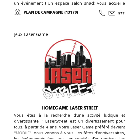
un événement ! Un espace salon snack vous accueille
également avec des boissons, confiseries, desserts,
PLAN DE CAMPAGNE (13170)
crêpes, tapas et cocktails ... Tous les vendredis de 18h00 à
20h00 SOIREES ADOS (12-17ans) Nouveauté : LASERGAME à
partir de 4 ans !
Jeux Laser Game
HOMEGAME LASER STREET
Vous êtes à la recherche d’une activité ludique et
divertissante ? LaserStreet est un divertissement pour
tous, à partir de 4 ans. Votre Laser Game préféré devient
"MOBILE", nous venons à vous! Les fêtes d’anniversaires,
les événements familiaux, les comités d’entreprises, les