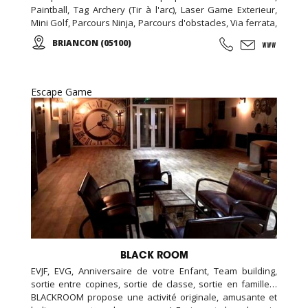
Paintball, Tag Archery (Tir à l'arc), Laser Game Exterieur,
Mini Golf, Parcours Ninja, Parcours d'obstacles, Via ferrata,
chasse aux trésors (chasse aux indices), Biathlon... De
BRIANCON (05100)
l'aventure, des émotions, des moments forts à partager en
famille, entres amis, en groupe, pour tous vos événements
(séminaire d'entreprise, team building, anniversaire,
soirée nocturne privative, EVG, EVJF...).
Escape Game
BLACK ROOM
EVJF, EVG, Anniversaire de votre Enfant, Team building,
sortie entre copines, sortie de classe, sortie en famille…
BLACKROOM propose une activité originale, amusante et