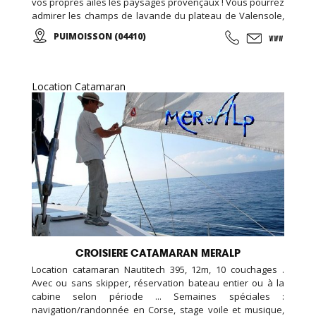
vos propres ailes les paysages provençaux ! Vous pourrez
admirer les champs de lavande du plateau de Valensole,
le lac Sainte-Croix ou les gorges du Verdon tout en
PUIMOISSON (04410)
apercevant les Alpes se dessiner à l’horizon… A tout âge,
vivez une expérience unique ou offrez un baptême à vos
proches !
Location Catamaran
CROISIERE CATAMARAN MERALP
Location catamaran Nautitech 395, 12m, 10 couchages .
Avec ou sans skipper, réservation bateau entier ou à la
cabine selon période ... Semaines spéciales :
navigation/randonnée en Corse, stage voile et musique,