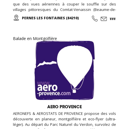
que des vues aériennes à couper le souffle sur des
villages pittoresques du Comtat-Venaissin (Beaume-de-
Venise, Le-Barroux, Bédoin, Crillon-le-Brave…), sur les
PERNES LES FONTAINES (84210)
Monts-de-Vaucluse (Blauvac, Méthamis, Gordes, L’Isle sur
la Sorgue, Roussillon…).
Balade en Montgolfière
AERO PROVENCE
AERONEFS & AEROSTATS DE PROVENCE propose des vols
découverte en planeur, montgolfière et eco-flyer (ultra-
léger). Au départ du Parc Naturel du Verdon, survolez de