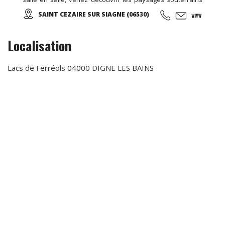
spectaculaires d'un univers grandiose, parfaitement mis
SAINT CEZAIRE SUR SIAGNE (06530)
en valeur par un éclairage approprié et discret...
Localisation
Lacs de Ferréols 04000 DIGNE LES BAINS