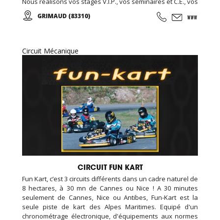
Nous réalisons vos stages V.I.P., vos séminaires et C.E., vos
formules week-end... Encadré par notre équipe de
GRIMAUD (83310)
passionnés vous participerez aux courses d'endurance,
challenge, grand prix ...
Circuit Mécanique
CIRCUIT FUN KART
Fun Kart, c’est 3 circuits différents dans un cadre naturel de
8 hectares, à 30 mn de Cannes ou Nice ! A 30 minutes
seulement de Cannes, Nice ou Antibes, Fun-Kart est la
seule piste de kart des Alpes Maritimes. Equipé d'un
chronométrage électronique, d'équipements aux normes