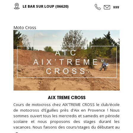
de sécurité européenne, assistance mécanique, et un
LE BAR SUR LOUP (06620)
restaurant sur place, nous avons également une piste de
kart réservée aux enfants (minimum 1 m 30).
Moto Cross
AIX TREME CROSS
Cours de motocross chez AIX'TREME CROSS le club/école
de motocross d'Eguilles près d'Aix en Provence ! Nous
sommes ouvert tous les mercredis et samedis en période
scolaire et nous proposons des stages durant les
vacances. Nous faisons des cours/stages du débutant au
confirmé. Nous accueillons aussi bien des enfants, des