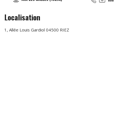
anniversaires, soirées événementielles, séminaires
d'entreprises...
Localisation
1, Allée Louis Gardiol 04500 RIEZ