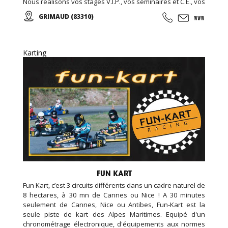
Nous réalisons vos stages V.I.P., vos séminaires et C.E., vos
formules week-end... Encadré par notre équipe de
GRIMAUD (83310)
passionnés vous participerez aux courses d'endurance,
challenge, grand prix ...
Karting
FUN KART
Fun Kart, c’est 3 circuits différents dans un cadre naturel de
8 hectares, à 30 mn de Cannes ou Nice ! A 30 minutes
seulement de Cannes, Nice ou Antibes, Fun-Kart est la
seule piste de kart des Alpes Maritimes. Equipé d'un
chronométrage électronique, d'équipements aux normes