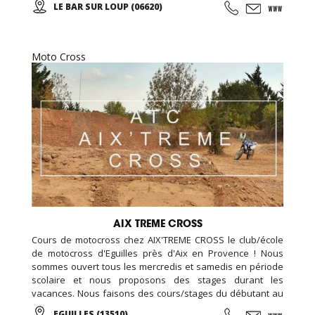
LE BAR SUR LOUP (06620)
restaurant sur place, nous avons également une piste de
kart réservée aux enfants (minimum 1 m 30).
Moto Cross
AIX TREME CROSS
Cours de motocross chez AIX'TREME CROSS le club/école
de motocross d'Eguilles près d'Aix en Provence ! Nous
sommes ouvert tous les mercredis et samedis en période
scolaire et nous proposons des stages durant les
vacances. Nous faisons des cours/stages du débutant au
confirmé. Nous accueillons aussi bien des enfants, des
EGUILLES (13510)