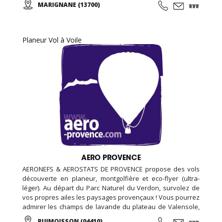
MARIGNANE (13700)
de 100m2, espace bar et détente avec billard et babyfoot
de 100m2, espace bien être de 20m2 (massage, épilation,
LPG …), espace vestiaire avec cabines et douches
individuelle de 100m2, ...
Planeur Vol à Voile
AERO PROVENCE
AERONEFS & AEROSTATS DE PROVENCE propose des vols
découverte en planeur, montgolfière et eco-flyer (ultra-
léger). Au départ du Parc Naturel du Verdon, survolez de
vos propres ailes les paysages provençaux ! Vous pourrez
admirer les champs de lavande du plateau de Valensole,
le lac Sainte-Croix ou les gorges du Verdon tout en
PUIMOISSON (04410)