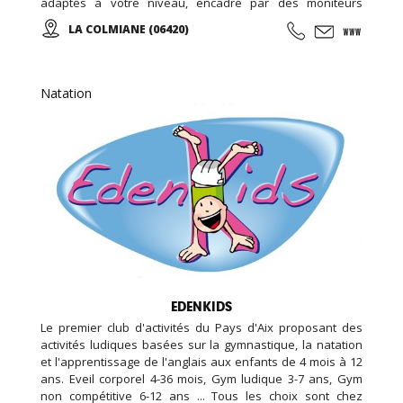
adaptés à votre niveau, encadré par des moniteurs
diplômés et à votre écoute. De la Colmiane à Roquebrune
LA COLMIANE (06420)
Cap Martin, en passant par l'Italie, une multitude de sites
afin de pouvoir vous garantir un maximum de plaisir tout
au long de votre séjour...
Natation
EDENKIDS
Le premier club d'activités du Pays d'Aix proposant des
activités ludiques basées sur la gymnastique, la natation
et l'apprentissage de l'anglais aux enfants de 4 mois à 12
ans. Eveil corporel 4-36 mois, Gym ludique 3-7 ans, Gym
non compétitive 6-12 ans ... Tous les choix sont chez