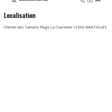
activités vous sont proposées : Accrobranche, Paintball,
Tag Archery (Tir à l'arc), Laser Game Exterieur, Mini Golf,
Parcours Ninja, Parcours d'obstacles, Via ferrata, chasse
Localisation
aux trésors (chasse aux indices), Biathlon...
Chemin des Tamaris Plage La Couronne 13500 MARTIGUES