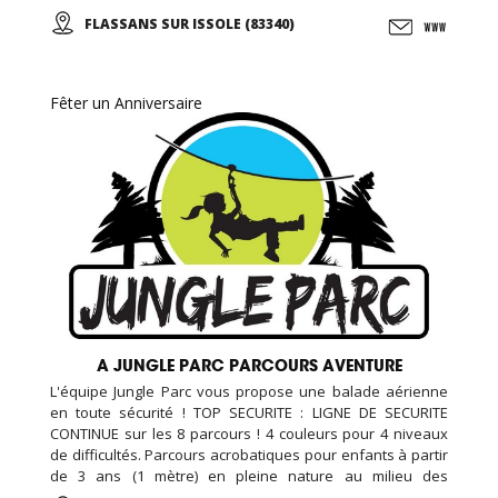
sentiers pédagogiques, des animaux, une ferme
FLASSANS SUR ISSOLE (83340)
pédagogique, et des activités ludiques et éducative, le
jardin des papillons, ...
Fêter un Anniversaire
A JUNGLE PARC PARCOURS AVENTURE
L'équipe Jungle Parc vous propose une balade aérienne
en toute sécurité ! TOP SECURITE : LIGNE DE SECURITE
CONTINUE sur les 8 parcours ! 4 couleurs pour 4 niveaux
de difficultés. Parcours acrobatiques pour enfants à partir
de 3 ans (1 mètre) en pleine nature au milieu des
marronniers ... BABY ZONE pour les 2 - 3 ANS maxi