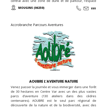
central avec une zone de dunk et de parkour, l'espace
freestyle avec le bac à mousse et l'airbag, le terrain de
MOUGINS (06250)
dodgeball, la pro zone avec son mur incliné. Des cours
(parkour, trampoline, fitness) sont organisés, et un
programme d'animation est disponible en ligne...
Possibilité d'organiser son anniversaire, soirée, et
Accrobranche Parcours Aventures
séminaire entreprise...
AOUBRE L’AVENTURE NATURE
Venez passer la journée et vous immerger dans une forêt
de 30 hectares en Centre Var avec un des plus vastes
parcs d’aventure (130 ateliers dans des cèdres
centenaires). AOUBRE est le seul parc régional de
découverte de la nature et de la biodiversité, avec des