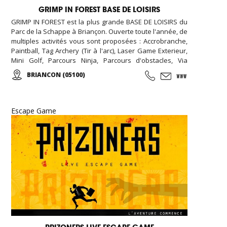
GRIMP IN FOREST BASE DE LOISIRS
GRIMP IN FOREST est la plus grande BASE DE LOISIRS du
Parc de la Schappe à Briançon. Ouverte toute l'année, de
multiples activités vous sont proposées : Accrobranche,
Paintball, Tag Archery (Tir à l'arc), Laser Game Exterieur,
Mini Golf, Parcours Ninja, Parcours d'obstacles, Via
ferrata, chasse aux trésors (chasse aux indices),
BRIANCON (05100)
Biathlon... De l'aventure, des émotions, des moments
forts à partager en famille, entres amis, en groupe, pour
tous vos événements (séminaire d'entreprise, team
building, anniversaire, soirée nocturne privative, EVG,
Escape Game
EVJF...).