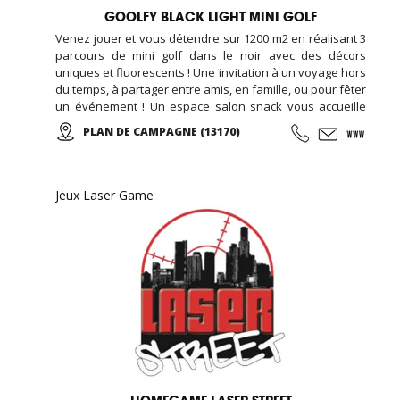
GOOLFY BLACK LIGHT MINI GOLF
Venez jouer et vous détendre sur 1200 m2 en réalisant 3
parcours de mini golf dans le noir avec des décors
uniques et fluorescents ! Une invitation à un voyage hors
du temps, à partager entre amis, en famille, ou pour fêter
un événement ! Un espace salon snack vous accueille
également avec des boissons, confiseries, desserts,
PLAN DE CAMPAGNE (13170)
crêpes, tapas et cocktails ... Tous les vendredis de 18h00
à 20h00 SOIREES ADOS (12-17ans) Nouveauté :
LASERGAME à partir de 4 ans !
Jeux Laser Game