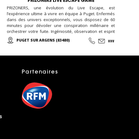
PRIZONERS LIVE ESCAPE GAME
PRIZONERS, une évolution du Live Escape, est
l’expérience ultime à vivre en équipe à Puget. Enfermés
dans des univers exceptionnels, vous disposez de 60
minutes pour dévoiler une conspiration millénaire et
orchestrer votre fuite. Ingéniosité, observation et esprit
d'équipe seront vos seules armes pour triompher ! Des
PUGET SUR ARGENS (83480)
décors exceptionnels créés par des professionnels du
cinéma!
Partenaires
s