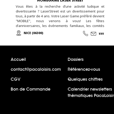
HOMEGAME LASER STREET
Vous êtes à la recherche d’une activité ludique et
divertissante ? LaserStreet est un divertissement pour
tous, à partir de 4 ans. Votre Laser Game préféré devient
"MOBILE", nous venons à vous! Les fêtes
d’anniversaires, les événements familiaux, les comités
d’entreprises, les manifestations sportives,... Contactez-
NICE (06300)
nous !
Accueil
Dossiers
contact@pacaloisirs.com
Référencez-vous
CGV
Quelques chiffres
Bon de Commande
Calendrier newsletters
thèmatiques PacaLoisir