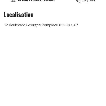
restaurant sur place, nous avons également une piste de
kart réservée aux enfants (minimum 1 m 30).
Localisation
52 Boulevard Georges Pompidou 05000 GAP