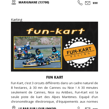
MARIGNANE (13700)
Sportives qui suivent les rythmes scolaires,... Des
anniversaires avec des thèmes originaux (aquatiques,
animation fitness,...)
Karting
FUN KART
Fun Kart, c’est 3 circuits différents dans un cadre naturel de
8 hectares, à 30 mn de Cannes ou Nice ! A 30 minutes
seulement de Cannes, Nice ou Antibes, Fun-Kart est la
seule piste de kart des Alpes Maritimes. Equipé d'un
chronométrage électronique, d'équipements aux normes
de sécurité européenne, assistance mécanique, et un
LE BAR SUR LOUP (06620)