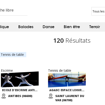
dique
Balades
Danse
Bien être
Terroir
120
Résultats
Tennis de table
Escrime
Tennis de table
ECOLE D’ESCRIME ANTIBES
AGASC ESPACE LOISIRS DES JAQUONS CLSH
ANTIBES (06600)
SAINT LAURENT DU
VAR (06700)