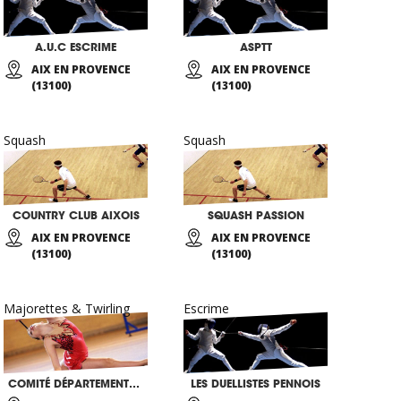
A.U.C ESCRIME
ASPTT
AIX EN PROVENCE
AIX EN PROVENCE
(13100)
(13100)
Squash
Squash
COUNTRY CLUB AIXOIS
SQUASH PASSION
AIX EN PROVENCE
AIX EN PROVENCE
(13100)
(13100)
Majorettes & Twirling
Escrime
COMITÉ DÉPARTEMENTAL 13 TWIRLING BATON
LES DUELLISTES PENNOIS