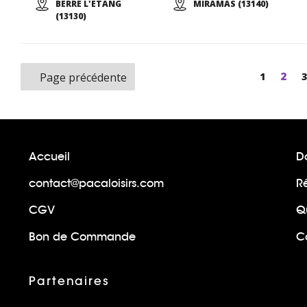
BERRE L'ETANG
MIRAMAS (13140)
(13130)
Page
2
Page
1
3
Page précédente
Accueil
Do
contact@pacaloisirs.com
R
CGV
Q
Bon de Commande
Ca
Partenaires