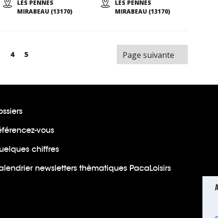
LES PENNES
LES PENNES
MIRABEAU (13170)
MIRABEAU (13170)
Page
Page
4
Page
5
Page suivante
ssiers
éférencez-vous
uelques chiffres
lendrier newsletters thèmatiques PacaLoisirs