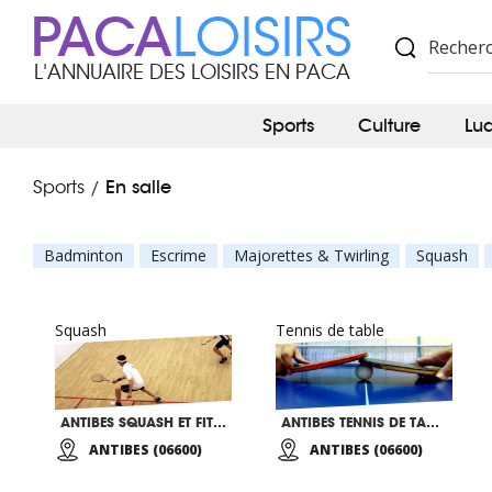
PACA
LOISIRS
L'ANNUAIRE DES LOISIRS EN PACA
Sports
Culture
Lu
En salle
Sports
/
Badminton
Escrime
Majorettes & Twirling
Squash
Squash
Tennis de table
ANTIBES SQUASH ET FITNESS CLUB
ANTIBES TENNIS DE TABLE
ANTIBES (06600)
ANTIBES (06600)