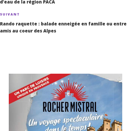
d’eau de la région PACA
SUIVANT
Article
suivant
Rando raquette : balade enneigée en famille ou entre
amis au coeur des Alpes