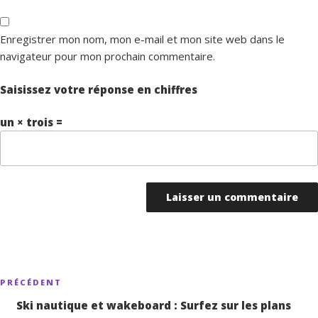
Enregistrer mon nom, mon e-mail et mon site web dans le
navigateur pour mon prochain commentaire.
Saisissez votre réponse en chiffres
un × trois =
Navigation
PRÉCÉDENT
Article
de
précédent
Ski nautique et wakeboard : Surfez sur les plans
l’article