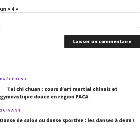
un × 4 =
Navigation
PRÉCÉDENT
Article
de
précédent
Tai chi chuan : cours d’art martial chinois et
l’article
gymnastique douce en région PACA
SUIVANT
Article
suivant
Danse de salon ou danse sportive : les danses à deux !